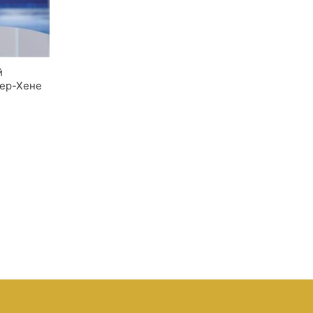
й
пер-Хене