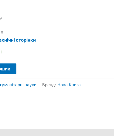
м
-9
ехнічні сторінки
і
ошик
гуманітарні науки
Бренд:
Нова Книга