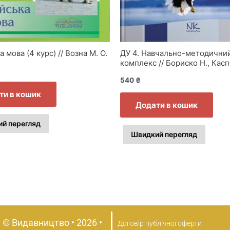
а мова (4 курс) // Возна М. О.
ДУ 4. Навчально-методични
комплекс // Бориско Н., Кас
Хільтрауд
540
₴
ти в кошик
Додати в кошик
й перегляд
Швидкий перегляд
 © Видавництво • 2026 •
Договір публічної оферти