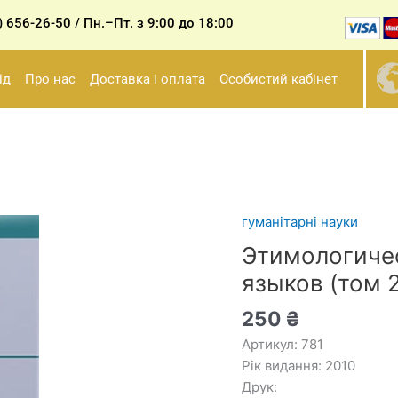
7) 656-26-50 / Пн.–Пт. з 9:00 до 18:00
ід
Про нас
Доставка і оплата
Особистий кабінет
гуманітарні науки
Этимологический
словарь
Этимологиче
германских
языков (том 2
языков
(том
250
₴
2)
Артикул: 781
//
Рік видання: 2010
Левицький
Друк:
В.