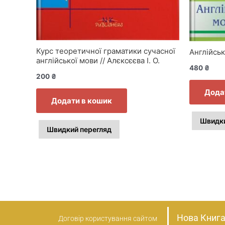
Курс теоретичної граматики сучасної
Англійськ
англійської мови // Алєксєєва І. О.
480
₴
200
₴
Дода
Додати в кошик
Швидки
Швидкий перегляд
Нова Книга
Договір користування сайтом