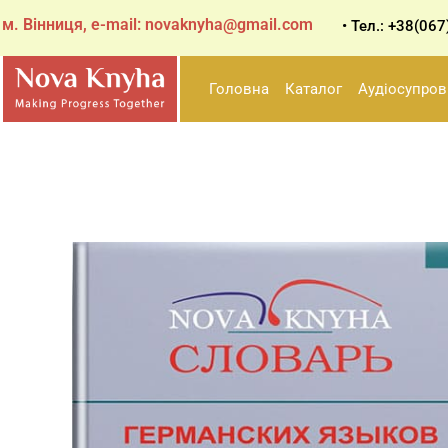
Перейти
м. Вінниця, e-mail:
novaknyha@gmail.com
• Тел.: +38(06
до
вмісту
Головна
Каталог
Аудіосупров