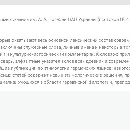
языкознания им. А. А. Потебни НАН Украины (протокол № 4 о
торые охватывают весь основной лексический состав соврем
рь включены служебные слова, личные имена и некоторые то
ий и культурно-исторический комментарий. К словарю прил
варь, алфавитные указатели слов всех древних и современн
ейшие публикации по этимологии германских языков, некот
арных статей содержит новые этимологические решения, п
пециализирующихся в области германской филологии, препо