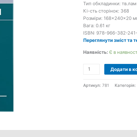
Тип обкладинки: тв.лам
В.
Кі-сть сторінок: 368
кількість
Розміри: 168×240×20 м
Вага: 0.61 кг
ISBN: 978-966-382-241
Переглянути зміст та т
Наявність:
Є в наявност
Додати в к
Артикул:
781
Категорія: