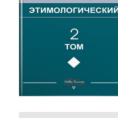
Опис
Переглянути уривок